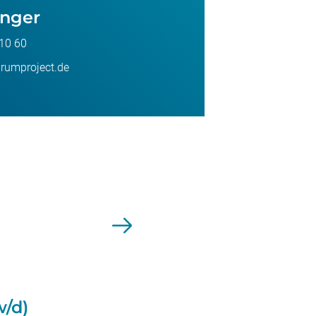
inger
10 60
umproject.de
)
w/d)