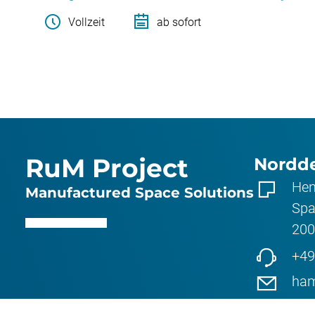
Vollzeit
ab sofort
RuM Project
Nordd
Hen
Manufactured Space Solutions
Spa
200
+49
ham